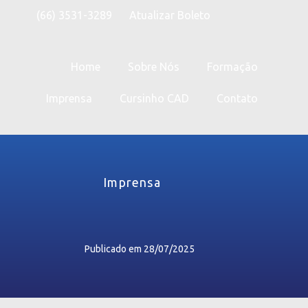
(66) 3531-3289
Atualizar Boleto
Home
Sobre Nós
Formação
Imprensa
Cursinho CAD
Contato
Imprensa
Publicado em
28/07/2025