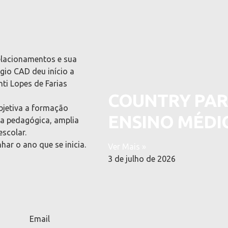
elacionamentos e sua
gio CAD deu início a
ti Lopes de Farias
COUNTRY PART
Objetiva a formação
ENSINO MÉDI
ca pedagógica, amplia
scolar.
har o ano que se inicia.
Ver Mais »
3 de julho de 2026
Email