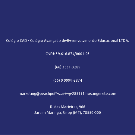
Colégio CAD - Colégio Avançado de Desenvolvimento Educacional LTDA.
CNPJ: 39.616.874/0001-03
(66) 3531-3289
(66) 9 9991-2874
marketing@peachpuff-starling-285191.hostingersite.com
R. das Macieiras, 966
Jardim Maringá, Sinop (MT), 78550-000