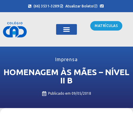
(66) 3531-3289
Atualizar Boleto
MATRÍCULAS
Sobre Nós
Cursinho CAD
Imprensa
HOMENAGEM ÀS MÃES – NÍVEL
II B
Publicado em
09/05/2018