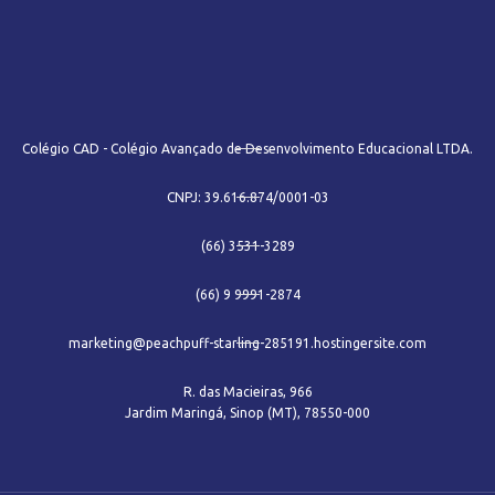
Colégio CAD - Colégio Avançado de Desenvolvimento Educacional LTDA.
CNPJ: 39.616.874/0001-03
(66) 3531-3289
(66) 9 9991-2874
marketing@peachpuff-starling-285191.hostingersite.com
R. das Macieiras, 966
Jardim Maringá, Sinop (MT), 78550-000