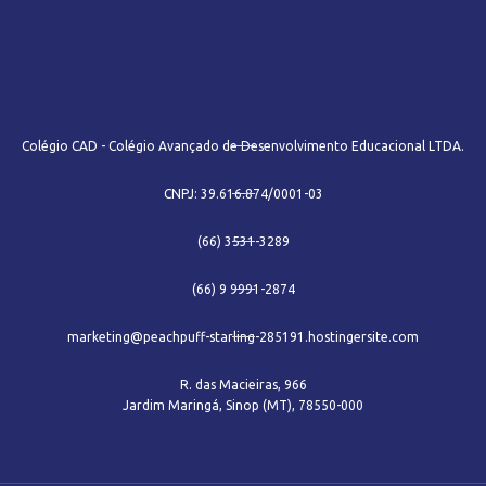
Colégio CAD - Colégio Avançado de Desenvolvimento Educacional LTDA.
CNPJ: 39.616.874/0001-03
(66) 3531-3289
(66) 9 9991-2874
marketing@peachpuff-starling-285191.hostingersite.com
R. das Macieiras, 966
Jardim Maringá, Sinop (MT), 78550-000