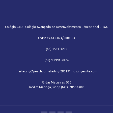
Colégio CAD - Colégio Avançado de Desenvolvimento Educacional LTDA.
CNPJ: 39.616.874/0001-03
(66) 3531-3289
(66) 9 9991-2874
marketing@peachpuff-starling-285191.hostingersite.com
R. das Macieiras, 966
Jardim Maringá, Sinop (MT), 78550-000