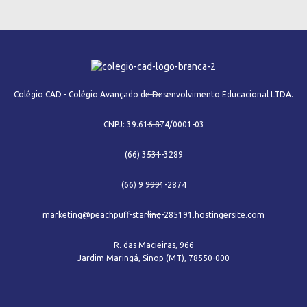
Colégio CAD - Colégio Avançado de Desenvolvimento Educacional LTDA.
CNPJ: 39.616.874/0001-03
(66) 3531-3289
(66) 9 9991-2874
marketing@peachpuff-starling-285191.hostingersite.com
R. das Macieiras, 966
Jardim Maringá, Sinop (MT), 78550-000